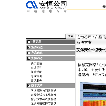
安
安恒公司
/
产品信
*
新更新
解决方案
业界动态
艾尔麦企业版升
*
产品信息
安恒动态
关于安恒
福禄克网络
*
近
*
市场活动
本v10。主要针
促销活动
络架构、WLA
专业培训
测试服务
技术文章
网络管理与网络测试
布线测试与布线标准
标识技术与线缆标签
无线网络维护与测试