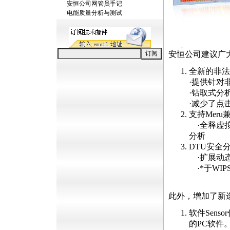
安恒公司网管员手记
电能质量分析与测试
安恒公司建议广
全新的非法
·提供针对
·钻取式分
·减少了点
支持Mer
·全释虚拟
分析
DTU
安全
·扩展动
·
*
于
WIP
此外，增加了新
软件Sens
的PC软件