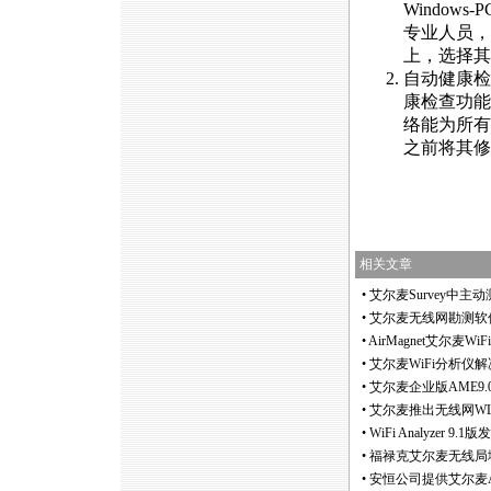
Window
专业人员，
上，选择其
自动健康检
康检查功能
络能为所有
之前将其修
相关文章
•
艾尔麦Survey中主
•
艾尔麦无线网勘测软件Sur
•
AirMagnet艾尔麦Wi
•
艾尔麦WiFi分析仪
•
艾尔麦企业版AME9.
•
艾尔麦推出无线网WLAN频
•
WiFi Analyzer 9
•
福禄克艾尔麦无线局域网勘
•
安恒公司提供艾尔麦Ai