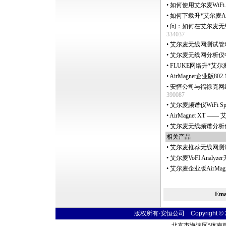
•
如何使用艾尔麦WiFi A
•
如何下载升
*
艾尔麦A
•
问：如何在艾尔麦无线网分
334037
•
艾尔麦无线网测试管理
•
艾尔麦无线网分析仪
•
FLUKE网络升
*
艾尔麦至
•
AirMagnet企业版80
•
安恒公司与福禄克网络
390087
•
艾尔麦频谱仪WiFi Spe
•
AirMagnet XT
•
艾尔麦无线频谱分析仪Air
相关产品
•
艾尔麦推荐无线网测
•
艾尔麦VoFI Anal
•
艾尔麦企业版AirMagn
Em
版权所有·安恒公司 Copyright © 2004
北京市海淀区
*
体南路