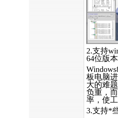
2.支持w
64位版
Wind
板电脑进
大的难题
负重，而
率，使工
3.支持
*