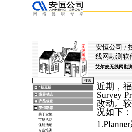
安恒公司
/
线网勘测软件Su
艾尔麦无线网勘测软件
近期，福禄
*
新更新
Survey
P
业界动态
改动。较
产品信息
安恒动态
况如下：
关于安恒
市场活动
1.Pla
促销活动
专业培训