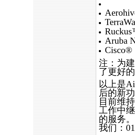
Aerohi
TerraWa
Ruckus™
Aruba 
Cisco®
注：为建
了更好的
以上是Air
后的新功
目前维持
工作中继
的服务。
我们：010