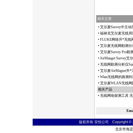
相关文章
•
艾尔麦Survey中主
•
福禄克艾尔麦无线局域网勘
•
FLUKE网络升
*
无线网勘
•
艾尔麦无线网勘测分析仪S
•
艾尔麦Survey Pro勘
•
AirManget Su
•
无线网勘测分析仪Sur
•
艾尔麦AirMagnet升
*
•
Wlan无线网的路测利器
•
艾尔麦WLAN无线网勘
相关产品
•
无线网络探测工具 无
Em
版权所有·安恒公司 Copyright © 2004
北京市海淀