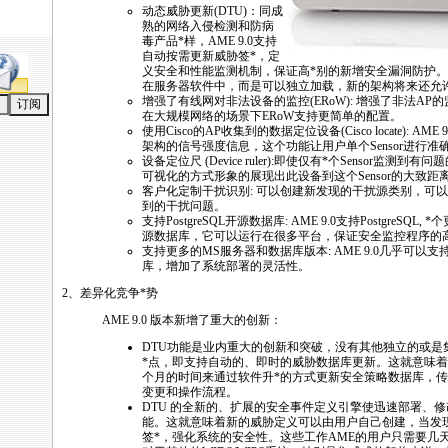
动态威胁更新(DTU)：同成
熟的网络入侵检测和防病
毒产品
*
样，
AME
9.0支持
自动按需更新威胁签
*
，定
义安全和性能监测机制，保证高
*
别的新增安全漏洞防护。
在服务器软件中，而是可以独立加载，新的架构将来还允
增强了有线网对非法设备的监控(ERoW): 增强了非法A
在大规模网络的场景下ERoW支持更简单的配置。
使用Cisco的AP收集到的数据定位设备(Cisco locate):
AME
9
架构的信号强度信息，这个功能让用户单个Sensor进行
设备定位尺 (Device ruler):即使仅有
*
个Sensor监测到有
可视化的方式形象的展现出此设备到这个Sensor的大致
客户化定制干扰识别: 可以创建新发现的干扰源类别，可
到的干扰问题。
支持PostgreSQL开源数据库:
AME
9.0支持PostgreSQL,
*
个
源数据库，它可以运行在很多平台，保证安全监控程序的
支持更多的MS服务器和数据库版本:
AME
9.0几乎可以
库，增加了系统部署的灵活性。
2、差异化竞争
*
势
AME
9.0 版本新增了重大的创新：
DTU功能是业内重大的创新和突破，没有其他独立的或是集
*
点，即支持自动的、即时的威胁数据库更新。这就意味着
个月的时间来通过软件升
*
的方式更新安全策略数据库，传
变更和操作流程。
DTU 的全新的、扩展的安全事件定义引擎使迅速部署、
能。这就意味着新的威胁定义可以由用户自己创建，当发
签
*
，强化系统的安全性。这些工作
AME
的用户只需要几