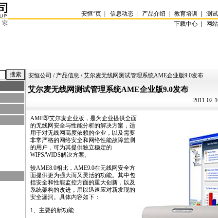
安恒
*
页
|
信息动态
|
产品介绍
|
教育培训
|
测
下载中心 |
网
安恒公司
/
产品信息
/ 艾尔麦无线网测试管理系统AME企业版9.0发布
艾尔麦无线网测试管理系统AME企业版9.0发布
2011-02-1
AME
即艾尔麦企业版，是为企业提供全面
的无线网安全与性能分析的解决方案，适
用于对无线网高度依赖的企业，以及需要
非常严格的网络安全和网络性能故障监测
的用户，可为其提供独立稳定的
WIPS/WIDS解决方案。
较
AME
8.0相比，
AME
9.0在无线网安全方
面提供更为强大而又灵活的功能。其中包
括安全和性能监控方面的重大创新，以及
系统架构的改进，用以迅速应对新发现的
安全漏洞。具体内容如下：
1、主要的新功能