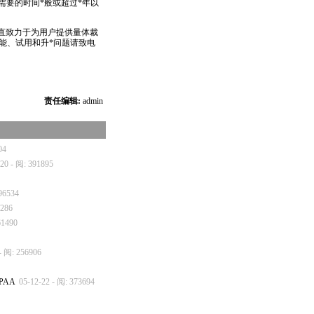
，需要的时间
*
般或超过
*
年以
直致力于为用户提供量体裁
能、试用和升
*
问题请致电
责任编辑:
admin
04
-20 - 阅: 391895
96534
4286
61490
- 阅: 256906
PAA
05-12-22 - 阅: 373694