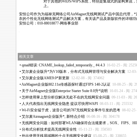
对于其他的WIDS/WIPS系统，特别是集成式的架构来说
上。
安恒公司作为为福禄克网络公司AirMagnet无线网测试产品中国总代理，
*
衣的个性化无线网络测试产品解决方案，有关该产品及新版软件的详细功
安恒公司：010-88018877-网络事业部
cn/news/html/product_news/2242.html
相关文章
•
qmail错误: CNAME_lookup_failed_temporarily._ #4.4.3
16-02-25 - 阅: 2525
•
艾尔麦企业版升
*
为V10版本，分布式无线网管理与安全解决方案
12-03
•
艾尔麦企业版AME9.0
*
新更新
12-02-08 - 阅: 374062
•
AirMagnet企业版802.11n传感器探针通过FIPS 140-2认证
10-08-25 - 阅: 2
•
关于AirMagnet企业版Enterprise Starter Suite 8.0升
*
说明
10-01-24 - 阅: 27
•
怎样使用掌上型分析仪解决无处不在的无线网安全问题
09-11-03 - 阅: 2
•
人大代表指出无线网安全隐患 提议尽快用WAPI
08-03-11 - 阅: 255532
•
Wi-Fi安全猛于虎，波音公司的787无线网安全事件引发的思考
08-02-25 
•
艾尔麦Airmagnet企业版升
*
, 新特点介绍
06-08-16 - 阅: 304178
•
无线网安全问题：如何部署WLAN确保符合法规要求，SOX、FIPS、HI
•
分布式分析技术提高无线网安全性
05-11-23 - 阅: 358503
•
外出使用无线局域网的十点无线网安全建议
05-08-25 - 阅: 338655