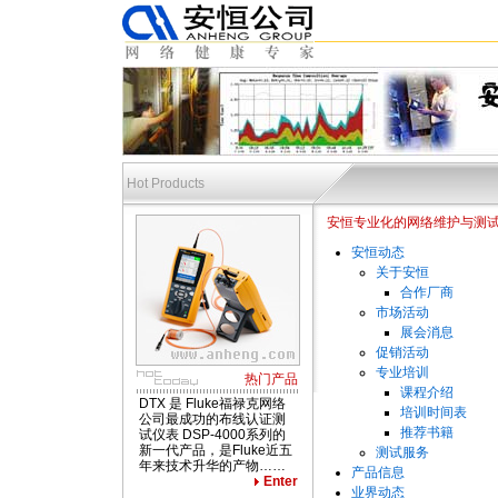
Hot Products
安恒专业化的网络维护与测试服务
安恒动态
关于安恒
合作厂商
市场活动
网络测试,布线测试,光缆测试,电缆双绞线
展会消息
促销活动
专业培训
热门产品
课程介绍
DTX 是 Fluke福禄克网络
培训时间表
公司最成功的布线认证测
推荐书籍
试仪表 DSP-4000系列的
新一代产品，是Fluke近五
测试服务
年来技术升华的产物……
产品信息
Enter
业界动态