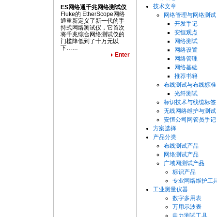
技术文章
ES网络通千兆网络测试仪
Fluke的 EtherScope网络
网络管理与网络测试
通重新定义了新一代的手
开发手记
持式网络测试仪，它首次
安恒观点
将千兆综合网络测试仪的
门槛降低到了十万元以
网络测试
下……
网络设置
Enter
网络管理
网络基础
推荐书籍
布线测试与布线标准
光纤测试
标识技术与线缆标签
无线网络维护与测试
安恒公司网管员手记
方案选择
产品分类
布线测试产品
网络测试产品
广域网测试产品
标识产品
专业网络维护工
工业测量仪器
数字多用表
万用示波表
电力测试工具