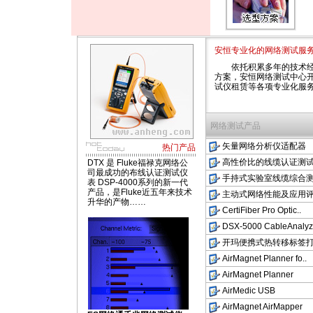
安恒专业化的网络测试服
依托积累多年的技术
方案，安恒网络测试中心
试仪租赁等各项专业化服务
网络测试产品
矢量网络分析仪适配器
热门产品
高性价比的线缆认证测
DTX 是 Fluke福禄克网络公
司最成功的布线认证测试仪
手持式实验室线缆综合
表 DSP-4000系列的新一代
产品，是Fluke近五年来技术
主动式网络性能及应用
升华的产物……
CertiFiber Pro Optic..
DSX-5000 CableAnalyz.
开玛便携式热转移标签
AirMagnet Planner fo..
AirMagnet Planner
AirMedic USB
AirMagnet AirMapper