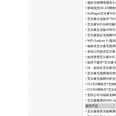
•
做好无线网络规划工
•
影响室内WLAN网
•
AirMagnet艾尔麦Wi
•
艾尔麦企业版升
*
为
•
艾尔麦WiFi分析仪
•
艾尔麦企业版AME9.
•
艾尔麦推出无线网WLAN频
•
WiFi Analyzer 9
•
福禄克艾尔麦无线局域网勘
•
安恒公司提供艾尔麦Ai
•
如何使用艾尔麦WiFi A
•
如何下载升
*
艾尔麦A
•
问：如何在艾尔麦无线网分
•
艾尔麦无线网测试管理
•
艾尔麦无线网分析仪
•
FLUKE网络升
*
无线网勘
•
FLUKE网络升
*
艾尔麦至
•
安恒公司与福禄克网络
•
艾尔麦频谱仪WiFi Spe
相关产品
•
艾尔麦推荐无线网测