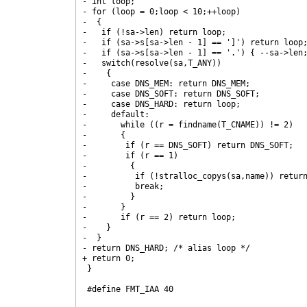
- int loop;

- for (loop = 0;loop < 10;++loop)

-  {

-   if (!sa->len) return loop;

-   if (sa->s[sa->len - 1] == ']') return loop;
-   if (sa->s[sa->len - 1] == '.') { --sa->len;
-   switch(resolve(sa,T_ANY))

-    {

-     case DNS_MEM: return DNS_MEM;

-     case DNS_SOFT: return DNS_SOFT;

-     case DNS_HARD: return loop;

-     default:

-       while ((r = findname(T_CNAME)) != 2)

-	{

-	 if (r == DNS_SOFT) return DNS_SOFT;

-	 if (r == 1)

-	  {

-	   if (!stralloc_copys(sa,name)) return DNS_MEM;

-	   break;

-	  }

-	}

-       if (r == 2) return loop;

-    }

-  }

- return DNS_HARD; /* alias loop */

+ return 0;

 }

 #define FMT_IAA 40