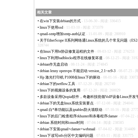
相关文章
•
在win下安装debian的方式
- 13-06-30 - 阅读: 336415
•
linux下使用ssd
- 11-03-10 - 阅读: 373379
•
qmail-smtp增加smtp-auth认证
- 11-01-09 - 阅读: 280910
•
关于EtherScope II系列网络通Linux系统的几个常见问题（ES2-LAN,
328744
•
在linux下用bt协议修复远程的文件
- 09-03-12 - 阅读: 276253
•
linux下利用badblocks程序在线修复坏道
- 08-12-25 - 阅读: 319
•
debian作无盘启动
- 08-11-24 - 阅读: 274845
•
debian lenny openvpn 不能启动 version_2.1~rc9-3
- 08-07-25 -
•
Hp 激光打印机 P1008在linux下的驱动
- 08-01-16 - 阅读: 3307
•
debian下的netflow工具
- 07-12-20 - 阅读: 282749
•
linux下的视频设备的复用
- 07-12-20 - 阅读: 260029
•
多款设备采用Qtopia软件，奇趣科技统领VoIP设备Linux开发
•
debian下的无盘linux系统安装要点
- 07-12-08 - 阅读: 294041
•
qmail 白
*
单功能以及iptables防火墙联动
- 07-10-16 - 阅读: 277
•
linux下的后门检查程序rkhunter和杀毒程序clamav
- 07-04-22 
•
debian 系统时间和cmos时间
- 07-04-14 - 阅读: 238585
•
debian下安装qmail+clamav+webmail
- 07-04-02 - 阅读: 314409
•
linux下读写ntfs分区中文编码问题
- 07-03-11 - 阅读: 331775