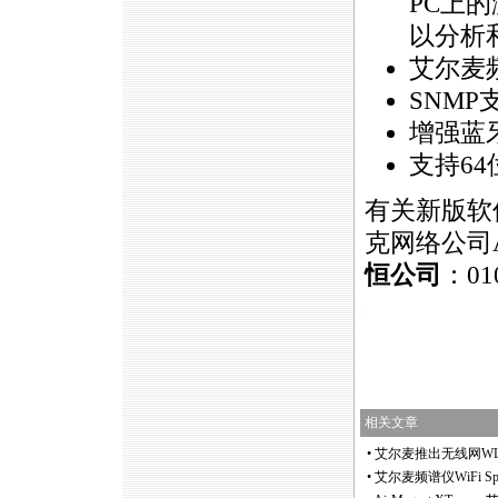
PC上
以分析
艾尔麦
SNMP
增强蓝
支持64
有关新版软
克网络公司A
恒公司
：01
https://anheng.com.cn/news/html/product_news/226
相关文章
•
艾尔麦推出无线网WLAN频
•
艾尔麦频谱仪WiFi Spe