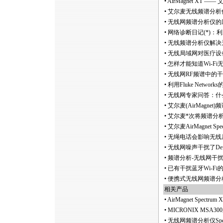
•
AirMagnet XT
•
艾尔麦无线频谱分析仪Air
•
无线网频谱分析仪的应
•
网络诊断日记(
*
)：利
•
无线频谱分析仪解决
•
无线局域网对医疗设
•
怎样才能知道Wi-F
•
无线网RF频谱中的干扰问
•
利用Fluke Networ
•
无线网专家问答：什么
•
艾尔麦(AirMagnet
•
艾尔麦
*
次将频谱分
•
艾尔麦AirMagnet Sp
•
无绳电话会影响无线
•
无线网噪声干扰了De
•
频谱分析-无线网干
•
已有干扰蓝牙Wi-F
•
便携式无线网频谱分析仪问世
相关产品
•
AirMagnet Spec
•
MICRONIX MSA
•
无线网频谱分析仪Spectr