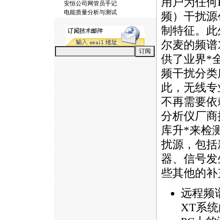
用户为任何
安恒公司网管员手记
电能质量分析与测试
频）干扰源
制特征。此
尔麦的频谱
供了业界
*
频干扰分类
此，无线专
不再需要依
分析仪厂商
库升
*
来检
扰源，包括
器、信号发
些其他的补
远程频
XT系