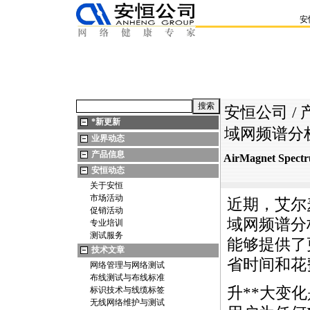
安
安恒公司
/
*
新更新
域网频谱分析
业界动态
产品信息
AirMagnet S
安恒动态
关于安恒
市场活动
近期，艾尔麦发
促销活动
域网频谱分
专业培训
测试服务
能够提供了
技术文章
省时间和花
网络管理与网络测试
布线测试与布线标准
升
*
*
大变化
标识技术与线缆标签
无线网络维护与测试