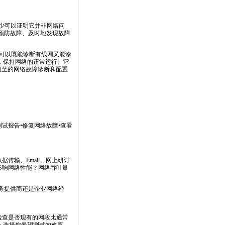
少可以证明它并非网络问
您更好地预防故障、及时地发现故障
可以既能诊断有线网又能诊
，保持网络的正常运行。它
内至的网络故障诊断和配置
测试报告•修复网络故障•查看
传输、Email、网上研讨
影响网络性能？网络吞吐量
务提供商还是企业网络经
检查是否现有的网段比通常