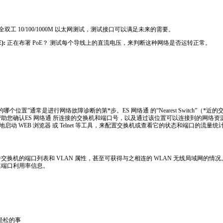
双工 10/100/1000M 以太网测试，测试接口可以满足未来的需要。
):
正在布署 PoE？ 测试每个导线上的直流电压，来判断这种网络是否运转正常。
0.html
的哪个位置”通常是进行网络故障诊断的第
*
步。ES 网络通 的“Nearest Switch”（
*
近的
助您确认ES 网络通 所连接的交换机和端口号，以及通过该位置可以连接到的网络资
便地启动 WEB 浏览器 或 Telnet 等工具，来配置交换机或查看它的状态和端口的流量统
换机的端口列表和 VLAN 属性，甚至可获得与之相连的 WLAN 无线局域网的情况。对
其端口利用率信息。
0.html
轻松的事