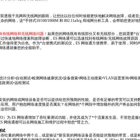
*
双透视千兆网和无线网的眼睛，让您比以往任何时候都更快地解决网络故障，或者至
复杂的网络，这
*
手持式10/100/1000M 和 802.11a/b/g 局域网分析工具，会帮助
。
决有线网络和无线网络问题！
如果您的网络既有有线部分又有无线部分，您就需要
*
台
过快速地网络搜索和故障诊断，ES 网络通可以迅速找到有线网络/无线网络故障原因
工作做得更为出色。作为
*
台便携式的测试仪，ES 网络通方便携带、易于使用，同时
 网络通就像您的全能助手。
0.html
量统计分析•自动测试•检测网络健康状况•设备搜索•网络主动搜索•VLAN设置查询•网络
链路测试•远程测试
安装的网络或网络设备是否可以提供给您所预期的性能。是否有足够的带宽可以支持数据
网络应用。用户抱怨网络速度慢是否属实？在网络的
*
个网段中增加额外的用户将会如何
答这些问题。
TO）为 ES 网络通增加了吞吐量测试功能，并使其成为了
*
个流量发生器。不管您是服
的 ES 网络通都可以在网络施工和维护过程中助您
*
臂之力。
量测试
际吞吐量的网络中两个点，或是验证
*
新安装的网络设备是否能提供预期的带宽，或是