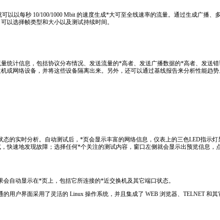
可以以每秒 10/100/1000 Mbit 的速度生成
*
大可至全线速率的流量。通过生成广播、
。可以选择帧类型和大小以及测试持续时间。
流量统计信息，包括协议分布情况、发送流量的
*
高者、发送广播数据的
*
高者、发送错
主机或网络设备，并将这些设备隔离出来。另外，还可以通过基线报告来分析性能趋势
0.html
络状态的实时分析。自动测试后，
*
页会显示丰富的网络信息，仪表上的三色LED指示灯显
试，快速地发现故障；选择任何
*
个关注的测试内容，窗口左侧就会显示出预览信息，
结果会自动显示在
*
页上，包括它所连接的
*
近交换机及其它端口状态。
通的用户界面采用了灵活的 Linux 操作系统，并且集成了 WEB 浏览器、TELNET 和
ducts/130.html