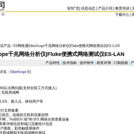
安恒
*
页
|
信息动态
|
产品介绍
|
教育培训
|
下载中心 | 
试产品
/ ES网络通EtherScope千兆网络分析仪|Fluke便携式网络测试仪ES-LAN
cope千兆网络分析仪|Fluke便携式网络测试仪ES-LAN
产品特性
|
技术指标
|
选件附件
|
获奖评测
|
订购指南
|
产
详见：
EtherScope II
]
1000M以太网问题(支持全双工方式接入)
b/g 无线局域网
LAN、接入点、移动用户等
进行文档备案
看端口状态，连接的主机和流量趋势
网，NetBIOS 域
*
和 IPX 网络分类查看设备
查看详细信息和端口流量统计信息
观的用户接面，彩色触摸屏操作