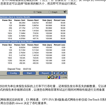
将
*
台 ES 网络通接在您确定的第
*
个点上，另
*
台接在另
*
个点上。从 1Kbps 到 1000
。您甚至还可以选择
*
组标准的帧大小，然后即可开始运行测试。
每秒比特为单位来报告实际的上行和下行吞吐量，还将报告发出和丢失的帧数量。它以
 格式的报告来存储测试结果，以便您在网络部署和试运行期间对网络性能进行文档备
络测试仪的投资，ES 网络通、 OPV-INA 第4版集成式网络分析仪或 OneTouch 
台仪器的 slower 决定了吞吐量速率。