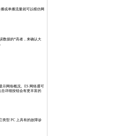
多播或单播流量就可以模仿网
误数据的
*
高者，来确认大
。
示网络概况。ES 网络通可
点击详细按钮会有更丰富的
其它类型 PC 上具有的故障诊