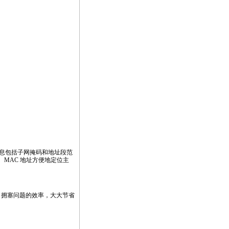
子网信息包括子网掩码和地址段范
址、MAC 地址方便地定位主
端口拥塞问题的效率，大大节省