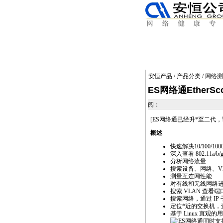
安恒产品
/
产品分类
/
网络测
ES网络通EtherS
阅：
[ES网络通已经升
*
至二代，
概述
快速解决10/100/
深入查看 802.11a/
分析网络流量
搜索设备、网络、V
测量互连网性能
对有线和无线网络
搜索 VLAN 查
搜索网络，通过 IP 子
定位
*
近的交换机，
基于 Linux 直