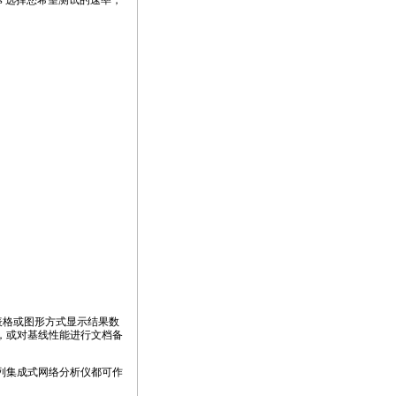
Mbps 选择您希望测试的速率，
表格或图形方式显示结果数
案，或对基线性能进行文档备
II系列集成式网络分析仪都可作