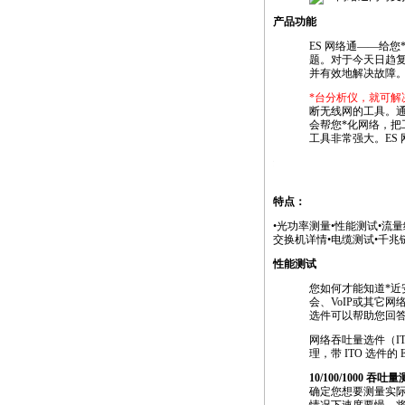
产品功能
ES 网络通——给您
题。对于今天日趋
并有效地解决故障
*
台分析仪，就可解
断无线网的工具。通
会帮您
*
化网络，把
工具非常强大。ES
https://anheng.com.cn/products/html/network_test_products/13
特点：
•光功率测量•性能测试•流
交换机详情•电缆测试•千兆
性能测试
您如何才能知道
*
近
会、VoIP或其它
选件可以帮助您回
网络吞吐量选件（I
理，带 ITO 选件
10/100/1000 吞吐
确定您想要测量实