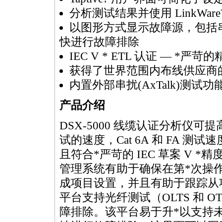
分析测试结果并使用 LinkWa
以图形方式显示故障源，包括
快进行故障排除
IEC V
*
ETL 认证 —
*
严苛的
获得了世界范围内布线供应商
内置外部串扰(AxTalk)测试功
产品介绍
DSX-5000 线缆认证分析仪可
试的速度，Cat 6A 和 FA 测
且符合
*
严苛的 IEC 草案 V
*
精度
管理系统有助于确保在第
*
次操
成项目设置，并且有助于跟踪从项
平台支持光纤测试（OLTS 和 OT
障排除。该平台易于升
*
以支持未