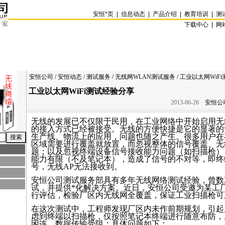
安恒
*
页
|
信息动态
|
产品介绍
|
教育培训
|
测
下载中心 |
网
安恒公司
/
安恒动态
/
测试服务
/
无线网WLAN测试服务
/ 工业以太网WiF
工业以太网WiFi测试经验分享
2013-06-26
安恒公司
无线的发展已不仅限于民用，在工业网络中开始启用无
的接入方式已经被接受。无线的方便快捷是它的显著的
生产线、物流上的应用，问题也随之产生。很多用户在
区域需要进行覆盖就放置，而忽视整体的信号覆盖、无
题；以及忽视终端设备信号接收能力问题（如扫描枪）
能力有限（不及笔记本），造成了信号的不对等，即终
号，无线AP无法接收到。
安恒公司测试服务部具有多年无线网络测试经验，曾数
试，并提供
*
化解决方案。近日，安恒公司受邀为某工
行评估，检验厂区内无线网全覆盖，保证工业扫描枪可
在这次测试中，工程师发现厂区内未作前期规划，引起
虑到终端以扫描枪，仅按照笔记本终端进行随意布防，
困连，数据传输受阻；具体问题如下：