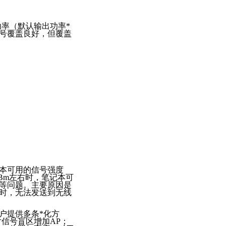
功率（默认输出功率
*
号覆盖良好，但覆盖
本可用的信号强度
Bm左右时，笔记本可
等问题。主要原因是
时，无法发送到无线
户提供多条
*
化方
信号盲区增加AP；