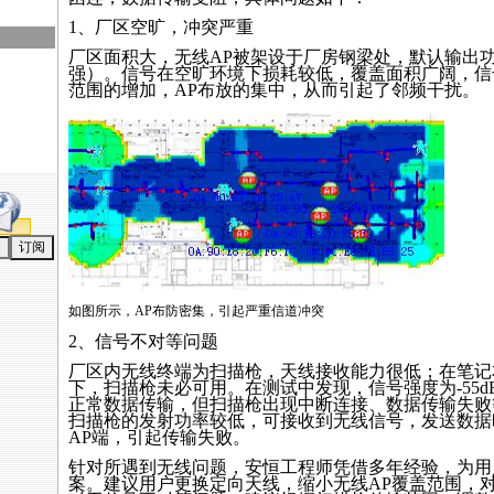
1、厂区空旷，冲突严重
厂区面积大，无线AP被架设于厂房钢梁处，默认输出
强）。信号在空旷环境下损耗较低，覆盖面积广阔，信
范围的增加，AP布放的集中，从而引起了邻频干扰。
如图所示，AP布防密集，引起严重信道冲突
2、信号不对等问题
厂区内无线终端为扫描枪，天线接收能力很低；在笔记
下，扫描枪未必可用。在测试中发现，信号强度为-55d
正常数据传输，但扫描枪出现中断连接、数据传输失败
扫描枪的发射功率较低，可接收到无线信号，发送数据
AP端，引起传输失败。
针对所遇到无线问题，安恒工程师凭借多年经验，为用
案。建议用户更换定向天线，缩小无线AP覆盖范围，对