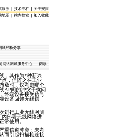
试服务
|
技术专栏
|
关于安恒
站地图
|
站内搜索
|
加入收藏
i测试经验分享
网络测试服务中心 阅读:
线，其作为
*
种新兴
*
点，但随之在工业
布放时，仅考虑哪个
线AP间的冲突干扰问
，终端设备接受信号
端设备回馈无线信
次进行工业无线网测
厂内部署无线网络进
正常使用。
严重信道冲突；未考
从而引起扫描枪连接