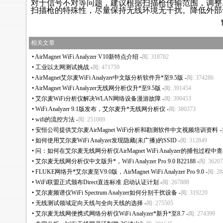
对于信号不对等问题，建议根据扫描枪传输范围，调整
扫描枪的特殊性，尽量保持无线环境无干扰。降低外部
相关文章
•
AirMagnet WiFi Analyzer V10新特点介绍
-
阅: 318782
•
工业以太网测试挑战
-
阅: 471759
•
AirMagnet艾尔麦WiFi Analyzer中文版分析软件升
*
至9.5版
-
阅: 374286
•
AirMagnet WiFi Analyzer无线网分析仪升
*
至9.5版
-
阅: 391454
•
艾尔麦WiFi分析仪解决WLAN网络设备漫游故障
-
阅: 390453
•
WiFi Analyzer 9.1版发布，艾尔麦升
*
无线网分析仪
-
阅: 380373
•
wifi的流控方法
-
阅: 251089
•
安恒公司提供艾尔麦AirMagnet WiFi分析和勘测软件中文视频培训资料
-
•
如何使用艾尔麦WiFi Analyzer发现隐藏(未广播)的SSID
-
阅: 312849
•
问：如何在艾尔麦无线网分析仪AirMagnet WiFi Analyzer的捕包过程
•
艾尔麦无线网分析仪中文版升
*
，WiFi Analyzer Pro 9.0 B22188
-
阅: 36207
•
FLUKE网络升
*
艾尔麦至V9.0版，AirMagnet WiFi Analyzer Pro 9.0
-
阅: 28
•
WiFi联盟正式颁布Direct直连标准 启动认证计划
-
阅: 267888
•
艾尔麦频谱仪WiFi Spectrum Analyzer如何分别干扰设备
-
阅: 319220
•
无线测试领域定向天线与全向天线的选择
-
阅: 275505
•
艾尔麦无线网便携式网络分析仪WiFi Analyzer
*
新升
*
至8.7
-
阅: 274399