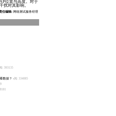
AP位置与高度。对于
干扰对其影响。
责任编辑:
网络测试服务经理
阅: 393135
中查看数据？
-
阅: 334085
9
8181