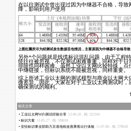
在以往测试中曾出现过因为中继器不合格，导致
降，影响到用户使用
上图红圈所示为经测试发生数据丢包情况，主要原因为中继器不合格导致
另外
*
个问题就是线缆标识混乱问题，由于工程
统往往被忽视，不仅测试困难重重，同样对于日
排除也同样困难。虽然工业以太网比较特殊，点
中继链接，但标识系统不能被忽视，同样重要。
综上所述工业以太网的测试模型与商业以太网大
微差异。因此，大家在对于工业以太网测试时，
确保测试的顺利。
相关文章
•
工业以太网WiFi测试经验分享
13-06-26 - 阅: 322104
•
标识方案
13-05-27 - 阅: 338616
•
安恒标识事业部助力京港地铁改善乘客出行体验
11-07-06 - 阅: 578928