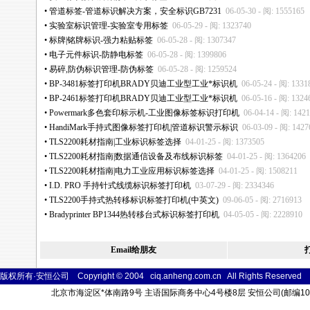
•
管道标签-管道标识解决方案，安全标识GB7231
06-05-30 - 阅: 1555165
•
实验室标识管理-实验室专用标签
06-05-29 - 阅: 1323740
•
标牌|铭牌标识-强力粘贴标签
06-05-28 - 阅: 1307347
•
电子元件标识-防静电标签
06-05-28 - 阅: 1399806
•
易碎,防伪标识管理-防伪标签
06-05-28 - 阅: 1259524
•
BP-3481标签打印机BRADY贝迪工业型工业
*
标识机
06-05-24 - 阅: 1331
•
BP-2461标签打印机BRADY贝迪工业型工业
*
标识机
06-05-16 - 阅: 1324
•
Powermark多色套印标示机-工业图像标签标识打印机
06-04-14 - 阅: 142
•
HandiMark手持式图像标签打印机|管道标识警示标识
06-03-09 - 阅: 1427
•
TLS2200耗材指南|工业标识标签选择
04-01-25 - 阅: 1373505
•
TLS2200耗材指南|数据通信设备及布线标识标签
04-01-25 - 阅: 1364206
•
TLS2200耗材指南|电力工业应用标识标签选择
04-01-25 - 阅: 1508211
•
I.D. PRO 手持针式线缆标识标签打印机
03-07-29 - 阅: 2334346
•
TLS2200手持式热转移标识标签打印机(中英文)
09-06-05 - 阅: 2716913
•
Bradyprinter BP1344热转移台式标识标签打印机
04-05-05 - 阅: 2228910
Email给朋友
版权所有·安恒公司 Copyright © 2004 ciq.anheng.com.cn All Rights
Reser
ved
北京市海淀区
*
体南路9号 主语国际商务中心4号楼8层 安恒公司(邮编100048