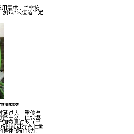
应用需求，并非按
、测试
*
限值适当定
要定制测试参数
时延过大，重传率
继路由器，但线缆
增加数量过多（已
链路性能进行吞吐量
的整体传输能力。