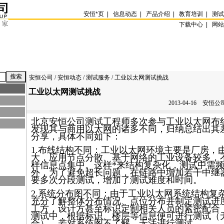
安恒
*
页
|
信息动态
|
产品介绍
|
教育培训
|
测
下载中心 |
网
安恒公司
/
安恒动态
/
测试服务
/ 工业以太网测试挑战
工业以太网测试挑战
2013-04-16
安恒公司
北京安恒公司测试工程师多次参与工业以太网布
发现其与商用以太网的诸多不同，归纳总结出其
分享，具体不同如下：
1.布线结构不同：工业以太网环境主要是厂房，
大，应用节点分散、基于网络的工业设备较多，
样信息点集中。这样
*
来结构复杂化，测试中需
外，为了避免超长问题，在链路中增加若干中继
要多次分段测试，增加了测试难度和时间。
2.系统分布图不同：由于工业以太网系统结构复
充分了解整体分布情况、点位分布并制定测试进
工方，设计方甚至标识定制相关人员的紧密配合
测试中，根据标识、楼层等信息便可进行测试（
合）。若对系统图不了解，无法进行测试。