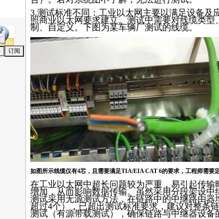
3.测试标准不同：工业以太网主要以满足设备及
照商业以太网要求建立。测试中需要对线缆类型
制、自定义。下图为某车辆厂测试的线缆。
如图所示线缆仅有4芯，且需要满足TIA/EIA CAT 6的要求，工程师需
在工业以太网中超长问题较为严重，易引起传输
增加，从而影响数据传输。虽然采用分段架设中
测试采用无源测试方法，在链路中的中继路由器
超过4个），已超出测试标准要求，建议对整条
测试（有源带载测试），确保链路与中继器设备