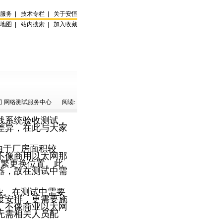
试服务
|
技术专栏
|
关于安恒
站地图
|
站内搜索
|
加入收藏
 网络测试服务中心 阅读:
线系统验收测试，
差异，在此与大家
由于厂房面积较
不像商用以太网那
频繁更换位置。此
器，故在测试中需
杂。在测试中需要
度安排，更需要施
，不像商业以太网
无需相关人员配