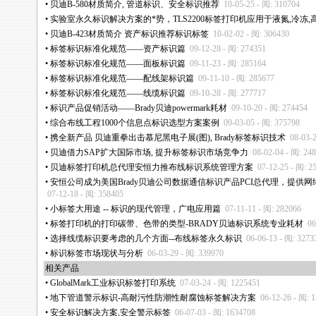
•
贝迪B-580材质简介, 管道标识、安全标识推荐
10-05-25 - 阅: 310704
•
实验室永久标识解决方案的
*
势，TLS2200标签打印机应用于液氮,冷冻,
•
贝迪B-423材质简介 资产标识推荐标识标签
10-02-02 - 阅: 306430
•
标签标识标准化规范——资产标识篇
09-12-28 - 阅: 274351
•
标签标识标准化规范——面板标识篇
09-11-23 - 阅: 285164
•
标签标识标准化规范——配线架标识篇
09-11-10 - 阅: 285677
•
标签标识标准化规范——线缆标识篇
09-10-28 - 阅: 277717
•
标识产品促销活动——Brady贝迪powermark耗材
09-10-20 - 阅: 274454
•
综合布线工程1000个信息点标识选型方案案例
09-03-05 - 阅: 375798
•
携全新产品 贝迪重拳出击慕尼黑电子展(图), Brady标签标识技术
08-03-
•
贝迪借力SAP扩大国际市场, 提升标签标识市场竞争力
08-02-04 - 阅: 24
•
贝迪标签打印机总代理安恒力推布线标识系统管理方案
07-12-25 - 阅: 2
•
安恒公司成为美国Brady贝迪公司数据通信标识产品PCI总代理，提供
07-12-18 - 阅: 358405
•
小标签大用途 -- 标识的现代管理，广电应用篇
07-11-11 - 阅: 282066
•
标签打印机的打印碳带、色带的类型-BRADY贝迪标识系统专业耗材
06
•
选择线缆标识要考虑的几个方面--布线标签永久标识
06-06-13 - 阅: 3273
•
标识标签市场现状与分析
06-03-29 - 阅: 339970
相关产品
•
GlobalMark工业标识标签打印系统
07-03-24 - 阅: 1225451
•
地下管道警示标识-高耐污性防潮性耐腐蚀标签解决方案
06-12-26 - 阅: 
•
安全标识解决方案,安全警示标签
06-07-03 - 阅: 1634708