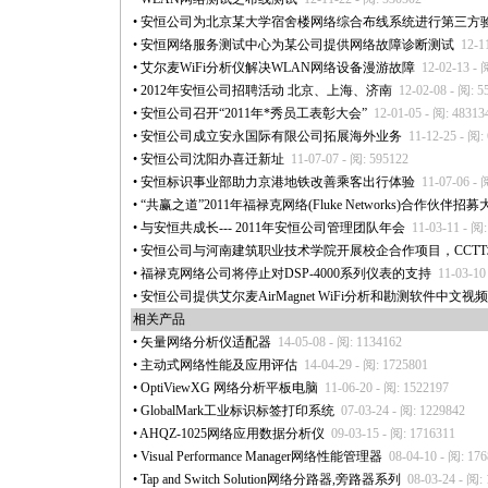
•
安恒公司为北京某大学宿舍楼网络综合布线系统进行第三方
•
安恒网络服务测试中心为某公司提供网络故障诊断测试
12-1
•
艾尔麦WiFi分析仪解决WLAN网络设备漫游故障
12-02-13 - 
•
2012年安恒公司招聘活动 北京、上海、济南
12-02-08 - 阅: 5
•
安恒公司召开“2011年
*
秀员工表彰大会”
12-01-05 - 阅: 48313
•
安恒公司成立安永国际有限公司拓展海外业务
11-12-25 - 阅:
•
安恒公司沈阳办喜迁新址
11-07-07 - 阅: 595122
•
安恒标识事业部助力京港地铁改善乘客出行体验
11-07-06 - 
•
“共赢之道”2011年福禄克网络(Fluke Networks)合作伙伴
•
与安恒共成长--- 2011年安恒公司管理团队年会
11-03-11 - 阅
•
安恒公司与河南建筑职业技术学院开展校企合作项目，CCT
•
福禄克网络公司将停止对DSP-4000系列仪表的支持
11-03-10
•
安恒公司提供艾尔麦AirMagnet WiFi分析和勘测软件中文视
相关产品
•
矢量网络分析仪适配器
14-05-08 - 阅: 1134162
•
主动式网络性能及应用评估
14-04-29 - 阅: 1725801
•
OptiViewXG 网络分析平板电脑
11-06-20 - 阅: 1522197
•
GlobalMark工业标识标签打印系统
07-03-24 - 阅: 1229842
•
AHQZ-1025网络应用数据分析仪
09-03-15 - 阅: 1716311
•
Visual Performance Manager网络性能管理器
08-04-10 - 阅: 17
•
Tap and Switch Solution网络分路器,旁路器系列
08-03-24 - 阅: