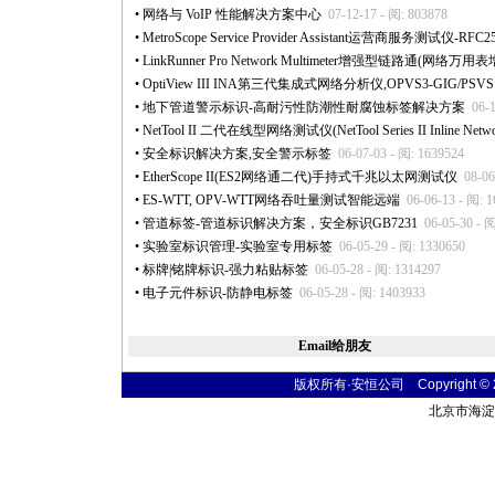
•
网络与 VoIP 性能解决方案中心
07-12-17 - 阅: 803878
•
MetroScope Service Provider Assistant运营商服务测试仪-
•
LinkRunner Pro Network Multimeter增强型链路通(网络万用
•
OptiView III INA第三代集成式网络分析仪,OPVS3-GIG/PSVS
•
地下管道警示标识-高耐污性防潮性耐腐蚀标签解决方案
06-
•
NetTool II 二代在线型网络测试仪(NetTool Series II Inline Networ
•
安全标识解决方案,安全警示标签
06-07-03 - 阅: 1639524
•
EtherScope II(ES2网络通二代)手持式千兆以太网测试仪
08-06
•
ES-WTT, OPV-WTT网络吞吐量测试智能远端
06-06-13 - 阅: 
•
管道标签-管道标识解决方案，安全标识GB7231
06-05-30 - 
•
实验室标识管理-实验室专用标签
06-05-29 - 阅: 1330650
•
标牌|铭牌标识-强力粘贴标签
06-05-28 - 阅: 1314297
•
电子元件标识-防静电标签
06-05-28 - 阅: 1403933
Email给朋友
版权所有·安恒公司 Copyright © 2004
北京市海淀