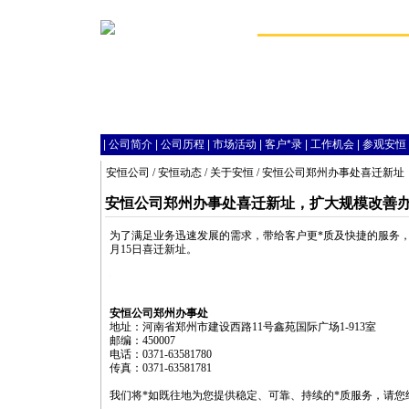
|
公司简介
|
公司历程
|
市场活动
|
客户
*
录
|
工作机会
|
参观安恒
安恒公司
/
安恒动态
/
关于安恒
/ 安恒公司郑州办事处喜迁新
安恒公司郑州办事处喜迁新址，扩大规模改善
为了满足业务迅速发展的需求，带给客户更
*
质及快捷的服务，
月15日喜迁新址。
cn/news/html/about_anheng/2314.html
安恒公司郑州办事处
地址：河南省郑州市建设西路11号鑫苑国际广场1-913室
邮编：450007
电话：0371-63581780
传真：0371-63581781
我们将
*
如既往地为您提供稳定、可靠、持续的
*
质服务，请您