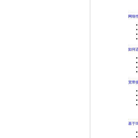
网络性
如何进
宽带接
基于I