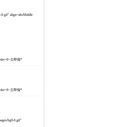
-6.gif" align=absMiddle
e border=0>立即报
*
e border=0>立即报
*
mages/bg0-6.gif"