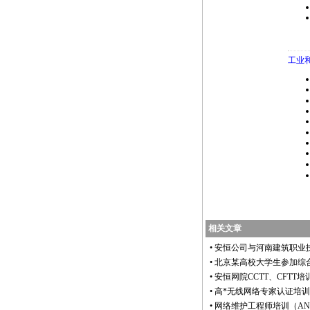
工业
相关文章
•
安恒公司与河南建筑职业技
•
北京某高校大学生参加综合布线
•
安恒网院CCTT、CFTT
•
高
*
无线网络专家认证培训(AWE
•
网络维护工程师培训（ANME）