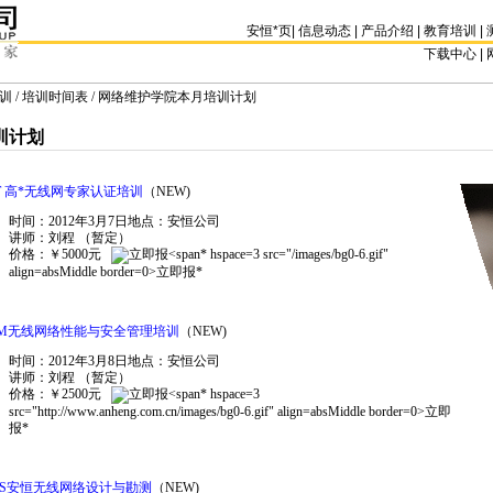
安恒
*
页
|
信息动态
|
产品介绍
|
教育培训
|
下载中心 | 
训
/
培训时间表
/ 网络维护学院本月培训计划
训计划
 高
*
无线网专家认证培训
（NEW)
时间：2012年3月7日地点：安恒公司
讲师：刘程 （暂定）
价格：￥5000元
* hspace=3 src="/images/bg0-6.gif"
align=absMiddle border=0>立即报
*
SM无线网络性能与安全管理培训
（NEW)
时间：2012年3月8日地点：安恒公司
讲师：刘程 （暂定）
价格：￥2500元
* hspace=3
src="http://www.anheng.com.cn/images/bg0-6.gif" align=absMiddle border=0>立即
报
*
DS安恒无线网络设计与勘测
（NEW)